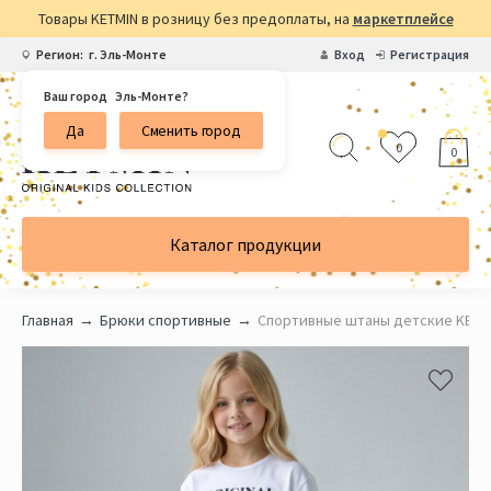
Товары KETMIN в розницу без предоплаты, на
маркетплейсе
Регион:
г. Эль-Монте
Вход
Регистрация
Ваш город
Эль-Монте?
Да
Сменить город
0
0
Каталог продукции
Главная
Брюки спортивные
Спортивные штаны детские KETM