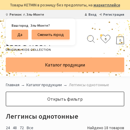
Товары KETMIN в розницу без предоплаты, на
маркетплейсе
Регион:
г. Эль-Монте
Вход
Регистрация
Ваш город
Эль-Монте?
Да
Сменить город
0
0
Каталог продукции
Главная
Каталог продукции
Леггинсы однотонные
Открыть фильтр
Леггинсы однотонные
24
48
72
Все
Найдено 18 товаров