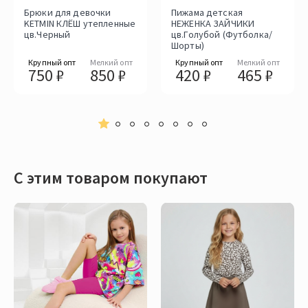
Брюки для девочки
Пижама детская
KETMIN КЛЁШ утепленные
НЕЖЕНКА ЗАЙЧИКИ
цв.Черный
цв.Голубой (Футболка/
Шорты)
Крупный опт
Мелкий опт
Крупный опт
Мелкий опт
750 ₽
850 ₽
420 ₽
465 ₽
С этим товаром покупают