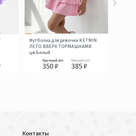
Y
Футболка для девочки KETMIN
Костюм
ЛЕТО ВВЕРХ ТОРМАШКАМИ
LlIFE ц
цв.Белый
т
Крупный опт
Мелкий опт
Кр
₽
350 ₽
385 ₽
9
Контакты