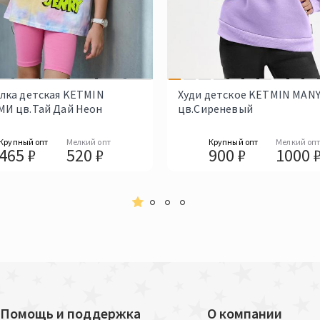
лка детская KETMIN
Худи детское KETMIN MAN
И цв.Тай Дай Неон
цв.Сиреневый
Крупный опт
Мелкий опт
Крупный опт
Мелкий оп
465 ₽
520 ₽
900 ₽
1000 
Помощь и поддержка
О компании