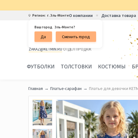
О компании
Доставка товара
Регион:
г. Эль-Монте
Ваш город
Эль-Монте?
Бесплатная горячая линия
Да
Сменить город
8 800 101-50-30
ZAKAZ@KETMIN.RU
ОТДЕЛ ПРОДАЖ
ФУТБОЛКИ
ТОЛСТОВКИ
КОСТЮМЫ
Б
Главная
Платье-сарафан
Платье для девочки KETM