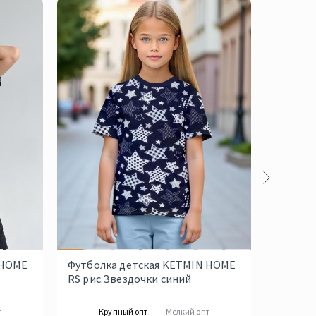
 HOME
Футболка детская KETMIN HOME
Футбол
RS рис.Звездочки синий
HOME ри
т
Крупный опт
Мелкий опт
Кр