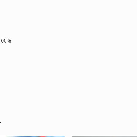
 100%
т