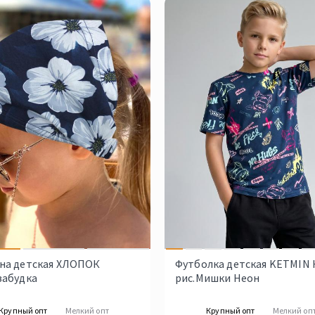
на детская ХЛОПОК
Футболка детская KETMIN
забудка
рис.Мишки Неон
Крупный опт
Мелкий опт
Крупный опт
Мелкий оп