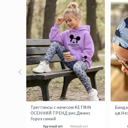
Треггинсы с начесом KETMIN
Банда
ОСЕННИЙ ТРЕНД рис.Джинс
цв.Не
Горох синий
Крупный опт
Мелкий опт