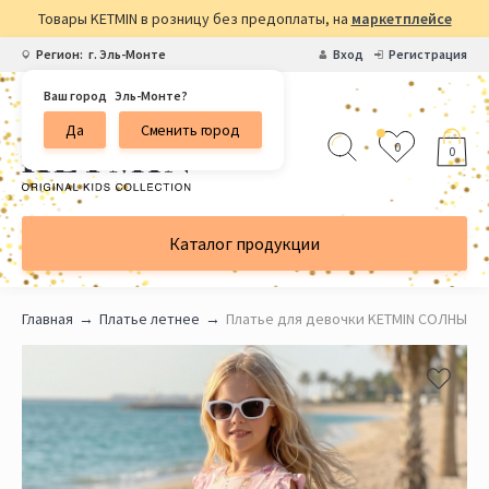
Товары KETMIN в розницу без предоплаты, на
маркетплейсе
Регион:
г. Эль-Монте
Вход
Регистрация
Ваш город
Эль-Монте?
Да
Сменить город
0
0
Каталог продукции
Главная
Платье летнее
Платье для девочки KETMIN СОЛНЫШК