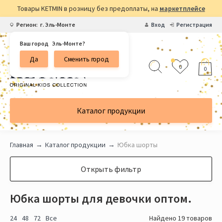
Товары KETMIN в розницу без предоплаты, на
маркетплейсе
Регион:
г. Эль-Монте
Вход
Регистрация
Ваш город
Эль-Монте?
Да
Сменить город
0
0
Каталог продукции
Главная
Каталог продукции
Юбка шорты
Открыть фильтр
Юбка шорты для девочки оптом.
24
48
72
Все
Найдено 19 товаров