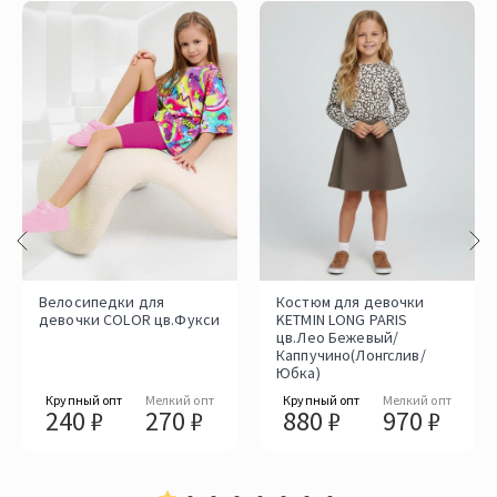
Велосипедки для
Костюм для девочки
девочки COLOR цв.Фукси
KETMIN LONG PARIS
цв.Лео Бежевый/
Каппучино(Лонгслив/
Юбка)
Крупный опт
Мелкий опт
Крупный опт
Мелкий опт
240 ₽
270 ₽
880 ₽
970 ₽