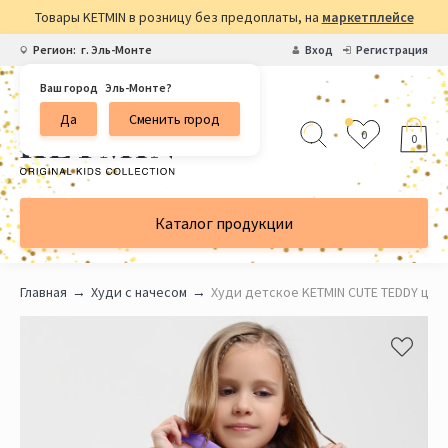
Товары KETMIN в розницу без предоплаты, на
маркетплейсе
Регион:
г. Эль-Монте
Вход
Регистрация
Ваш город
Эль-Монте?
Да
Сменить город
0
0
Каталог продукции
Главная
Худи с начесом
Худи детское KETMIN CUTE TEDDY цв.