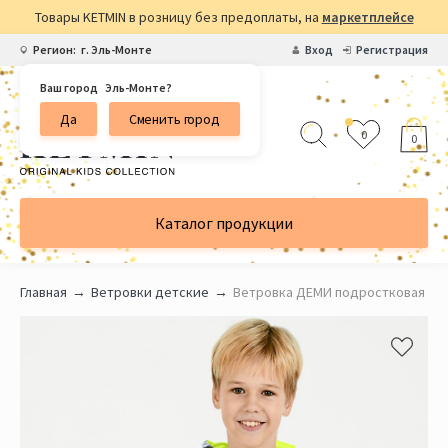
Товары KETMIN в розницу без предоплаты, на
маркетплейсе
Регион:
г. Эль-Монте
Вход
Регистрация
Ваш город
Эль-Монте?
Да
Сменить город
0
0
Каталог продукции
Главная
Ветровки детские
Ветровка ДЕМИ подростковая цв