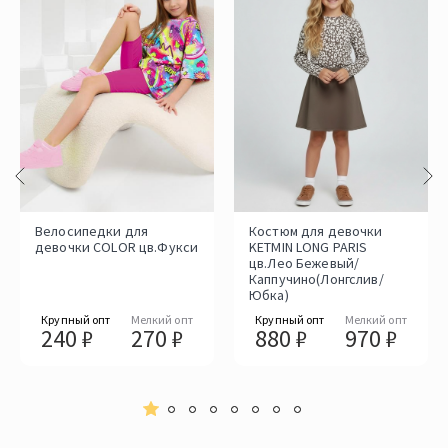
Велосипедки для
Костюм для девочки
девочки COLOR цв.Фукси
KETMIN LONG PARIS
цв.Лео Бежевый/
Каппучино(Лонгслив/
Юбка)
Крупный опт
Мелкий опт
Крупный опт
Мелкий опт
240 ₽
270 ₽
880 ₽
970 ₽