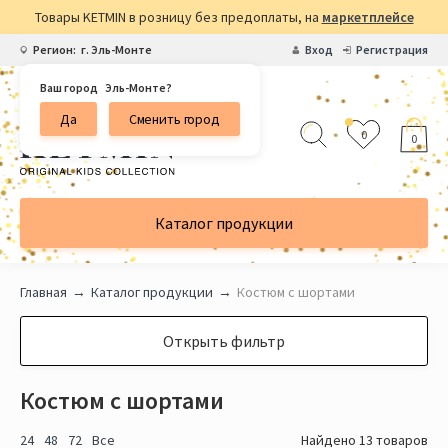
Товары KETMIN в розницу без предоплаты, на
маркетплейсе
Регион:
г. Эль-Монте
Вход
Регистрация
Ваш город
Эль-Монте?
Да
Сменить город
0
0
Каталог продукции
Главная
Каталог продукции
Костюм с шортами
Открыть фильтр
Костюм с шортами
24
48
72
Все
Найдено 13 товаров