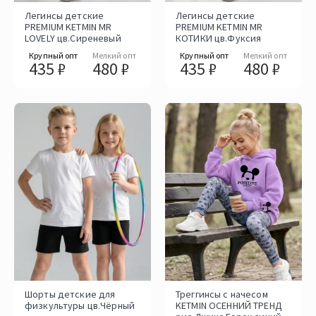
Легинсы детские
Легинсы детские
PREMIUM KETMIN MR
PREMIUM KETMIN MR
LOVELY цв.Сиреневый
КОТИКИ цв.Фуксия
Крупный опт
Мелкий опт
Крупный опт
Мелкий опт
435 ₽
480 ₽
435 ₽
480 ₽
Шорты детские для
Треггинсы с начесом
физкультуры цв.Чёрный
KETMIN ОСЕННИЙ ТРЕНД