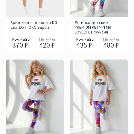
Бриджи для девочки DG
Легинсы детские
цв.ЛЕО ЛЮКС Барби
PREMIUM KETMIN MR
LOVELY цв.Фуксия
Крупный опт
Мелкий опт
Крупный опт
Мелкий опт
370 ₽
420 ₽
435 ₽
480 ₽