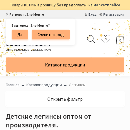
Товары KETMIN в розницу без предоплаты, на
маркетплейсе
Регион:
г. Эль-Монте
Вход
Регистрация
Ваш город
Эль-Монте?
Да
Сменить город
0
0
Каталог продукции
Главная
Каталог продукции
Леггинсы
Открыть фильтр
Детские легинсы оптом от
производителя.