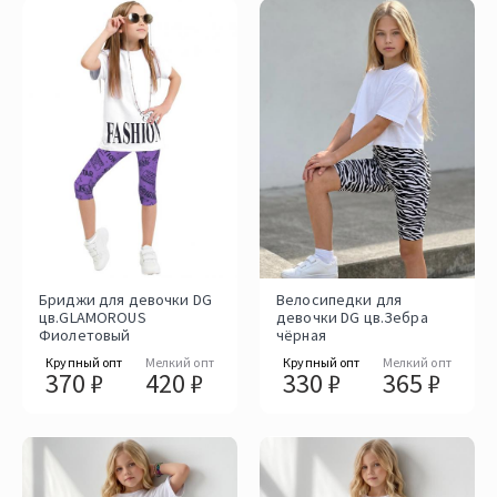
Бриджи для девочки DG
Велосипедки для
цв.GLAMOROUS
девочки DG цв.Зебра
Фиолетовый
чёрная
Крупный опт
Мелкий опт
Крупный опт
Мелкий опт
370 ₽
420 ₽
330 ₽
365 ₽