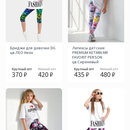
Бриджи для девочки DG
Легинсы детские
цв.ЛЕО Неон
PREMIUM KETMIN MR
FAVORIT PERSON
цв.Cиреневый
Крупный опт
Мелкий опт
Крупный опт
Мелкий опт
370 ₽
420 ₽
435 ₽
480 ₽