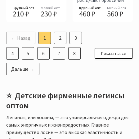
рис.Джинс Горох синий
Крупный опт
Мелкий опт
Крупный опт
Мелкий опт
210 ₽
230 ₽
460 ₽
560 ₽
← Назад
1
2
3
4
5
6
7
8
Показать все
Дальше →
Детские фирменные легинсы
оптом
Легинсы, или лосины, — это универсальная одежда для
самых энергичных и жизнерадостных. Главное
преимущество лосин — это высокая эластичность и