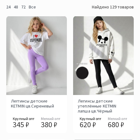
24
48
72
Все
Найдено 129 товаров
Леггинсы детские
Легинсы детские
KETMIN цв.Сиреневый
утеплённые KETMIN
лапша цв.Чёрный
Крупный опт
Мелкий опт
Крупный опт
Мелкий опт
345 ₽
380 ₽
620 ₽
680 ₽