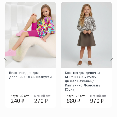
Велосипедки для
Костюм для девочки
девочки COLOR цв.Фукси
KETMIN LONG PARIS
цв.Лео Бежевый/
Каппучино(Лонгслив/
Юбка)
Крупный опт
Мелкий опт
Крупный опт
Мелкий опт
240 ₽
270 ₽
880 ₽
970 ₽