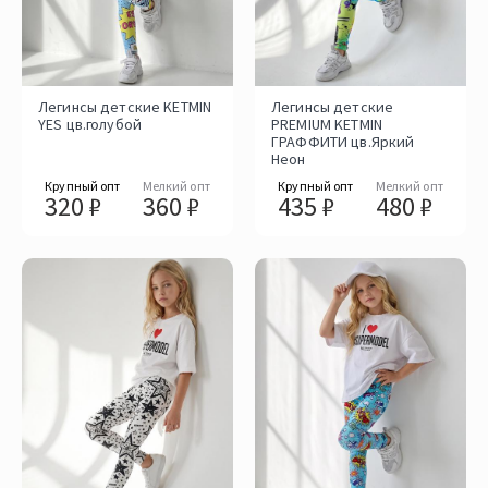
Легинсы детские KETMIN
Легинсы детские
YES цв.голубой
PREMIUM KETMIN
ГРАФФИТИ цв.Яркий
Неон
Крупный опт
Мелкий опт
Крупный опт
Мелкий опт
320 ₽
360 ₽
435 ₽
480 ₽