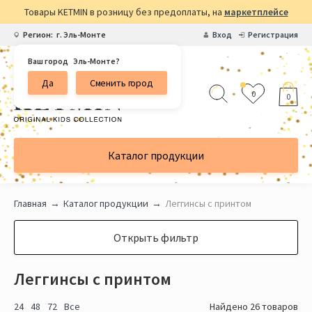
Товары KETMIN в розницу без предоплаты, на
маркетплейсе
Регион:
г. Эль-Монте
Вход
Регистрация
Ваш город
Эль-Монте?
Да
Сменить город
0
0
Каталог продукции
Главная
Каталог продукции
Леггинсы с принтом
Открыть фильтр
Леггинсы с принтом
24
48
72
Все
Найдено 26 товаров