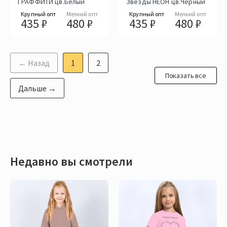
ГРАФФИТИ цв.Белый
Звезды НЕОН цв.Чёрный
Крупный опт
Мелкий опт
Крупный опт
Мелкий опт
435 ₽
480 ₽
435 ₽
480 ₽
← Назад
1
2
Показать все
Дальше →
Недавно вы смотрели