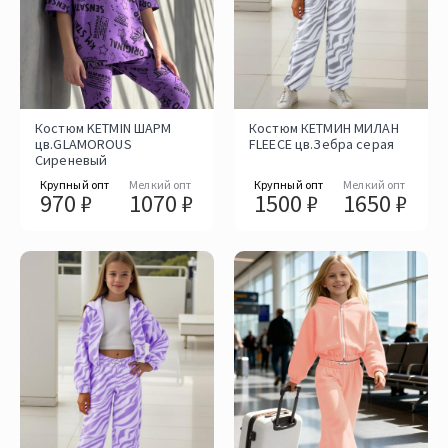
Костюм KETMIN ШАРМ
Костюм КЕТМИН МИЛАН
цв.GLAMOROUS
FLEECE цв.Зебра серая
Сиреневый
Крупный опт
Мелкий опт
Крупный опт
Мелкий опт
970 ₽
1070 ₽
1500 ₽
1650 ₽