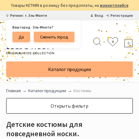
Товары KETMIN в розницу без предоплаты, на
маркетплейсе
Регион:
г. Эль-Монте
Вход
Регистрация
Ваш город
Эль-Монте?
Да
Сменить город
0
0
Каталог продукции
Главная
Каталог продукции
Костюмы
Открыть фильтр
Детские костюмы для
повседневной носки.