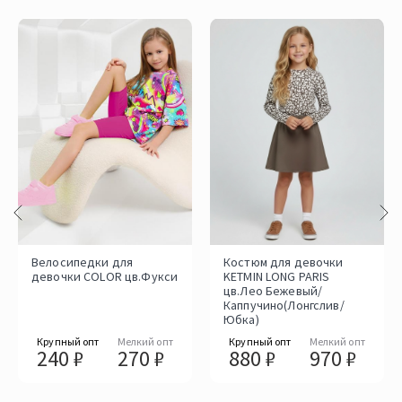
Велосипедки для
Костюм для девочки
девочки COLOR цв.Фукси
KETMIN LONG PARIS
цв.Лео Бежевый/
Каппучино(Лонгслив/
Юбка)
Крупный опт
Мелкий опт
Крупный опт
Мелкий опт
240 ₽
270 ₽
880 ₽
970 ₽