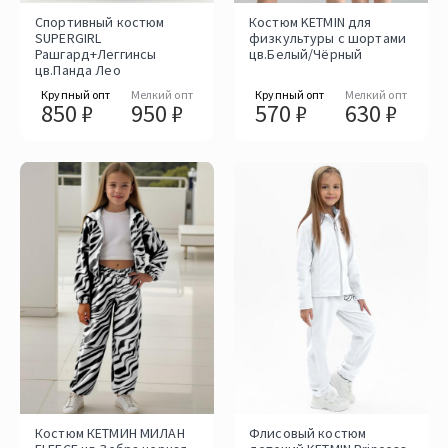
Спортивный костюм
Костюм KETMIN для
SUPERGIRL
физкультуры с шортами
Рашгард+Леггинсы
цв.Белый/Чёрный
цв.Панда Лео
Крупный опт
Мелкий опт
Крупный опт
Мелкий опт
850 ₽
950 ₽
570 ₽
630 ₽
Костюм КЕТМИН МИЛАН
Флисовый костюм