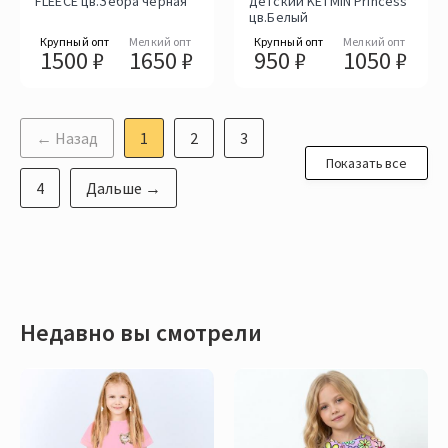
FLEECE цв.Зебра черная
детский KETMIN Princess
цв.Белый
Крупный опт
Мелкий опт
Крупный опт
Мелкий опт
1500 ₽
1650 ₽
950 ₽
1050 ₽
← Назад
1
2
3
Показать все
4
Дальше →
Недавно вы смотрели