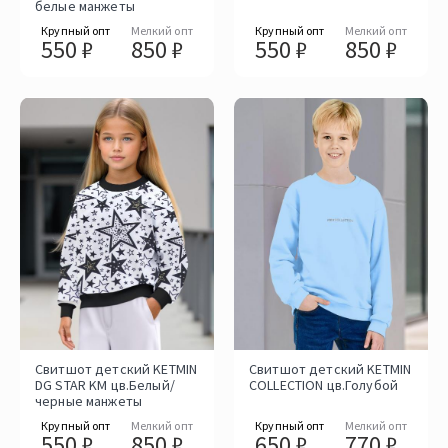
белые манжеты
Крупный опт
Мелкий опт
Крупный опт
Мелкий опт
550 ₽
850 ₽
550 ₽
850 ₽
Свитшот детский KETMIN
Свитшот детский KETMIN
DG STAR KM цв.Белый/
COLLECTION цв.Голубой
черные манжеты
Крупный опт
Мелкий опт
Крупный опт
Мелкий опт
550 ₽
850 ₽
650 ₽
770 ₽