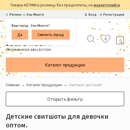
Товары KETMIN в розницу без предоплаты, на
маркетплейсе
Регион:
г. Эль-Монте
Вход
Регистрация
Ваш город
Эль-Монте?
Да
Сменить город
0
0
Каталог продукции
Главная
Каталог продукции
Свитшот детский
Открыть фильтр
Детские свитшоты для девочки
оптом.