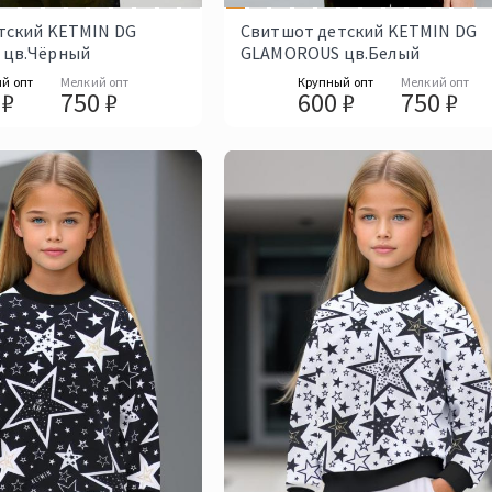
тский KETMIN DG
Свитшот детский KETMIN DG
 цв.Чёрный
GLAMOROUS цв.Белый
й опт
Мелкий опт
Крупный опт
Мелкий опт
 ₽
750 ₽
600 ₽
750 ₽