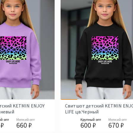
тский KETMIN ENJOY
Свитшот детский KETMIN ENJ
еневый
LlFE цв.Черный
й опт
Мелкий опт
Крупный опт
Мелкий опт
 ₽
660 ₽
600 ₽
670 ₽