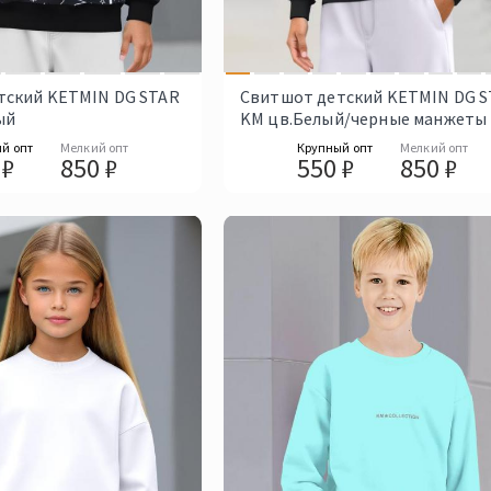
тский KETMIN DG STAR
Свитшот детский KETMIN DG 
ый
KM цв.Белый/черные манжеты
й опт
Мелкий опт
Крупный опт
Мелкий опт
 ₽
850 ₽
550 ₽
850 ₽