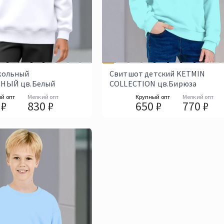
кольный
Свитшот детский KETMIN
НЫЙ цв.Белый
COLLECTION цв.Бирюза
й опт
Мелкий опт
Крупный опт
Мелкий опт
 ₽
830 ₽
650 ₽
770 ₽