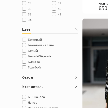
28
38
Крупны
650
30
40
32
42
34
Цвет
Бежевый
Бежевый меланж
Белый
Белый/Чёрный
Бирюза
Голубой
Желтый
Сезон
Кофе
Красный
Утеплитель
Лайм
Леопард
БЕЗ начеса
Мокко
Начес
Молочный