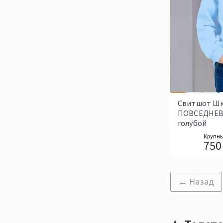
Свитшот Ш
ПОВСЕДНЕВ
голубой
Крупны
750
← Назад