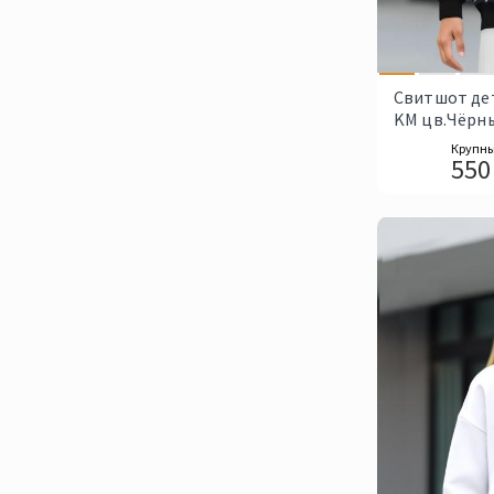
Свитшот де
KM цв.Чёрн
Крупны
550