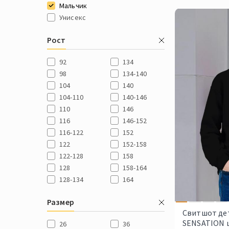
Мальчик
Унисекс
Рост
92
134
98
134-140
104
140
104-110
140-146
110
146
116
146-152
116-122
152
122
152-158
122-128
158
128
158-164
128-134
164
Размер
Свитшот де
SENSATION 
26
36