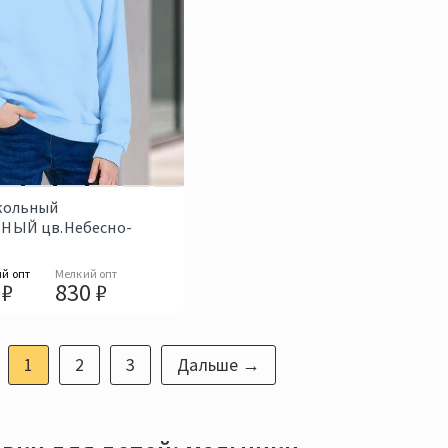
кольный
НЫЙ цв.Небесно-
й опт
Мелкий опт
 ₽
830 ₽
1
2
3
Дальше →