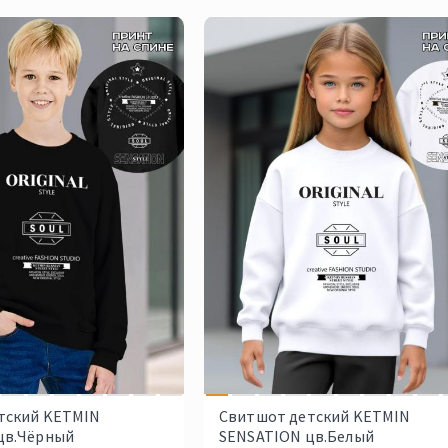
тский KETMIN
Свитшот детский KETMIN
цв.Чёрный
SENSATION цв.Белый