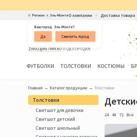
О компании
Доставка товара
Регион:
г. Эль-Монте
Ваш город
Эль-Монте?
Бесплатная горячая линия
Да
Сменить город
8 800 101-50-30
ZAKAZ@KETMIN.RU
ОТДЕЛ ПРОДАЖ
ФУТБОЛКИ
ТОЛСТОВКИ
КОСТЮМЫ
Б
Главная
Каталог продукции
Толстовки
Детски
Толстовки
Свитшот для девочки
24
48
72
Все
Свитшот детский
Свитшот школьный
Свитшот с начесом девочки