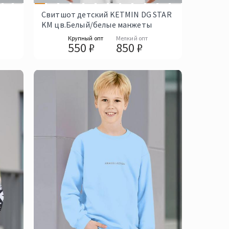
Свитшот детский KETMIN DG STAR
KM цв.Белый/белые манжеты
Крупный опт
Мелкий опт
550 ₽
850 ₽