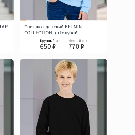
STAR
Свитшот детский KETMIN
COLLECTION цв.Голубой
Крупный опт
Мелкий опт
650 ₽
770 ₽