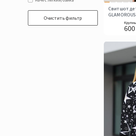
Начес легкий/байка
Небесно-голубой
Свитшот де
Неон
GLAMOROUS
Очистить фильтр
Персиковый
Крупны
Пудра
600
Розовый
Салатовый
Светло Желтый
Серый
Серый Меланж
Синий
Сиреневый
Сухая роза
Тай-Дай Неон
Фиолетовый
Фуксия
Чайная роза
Чёрный
Экрю