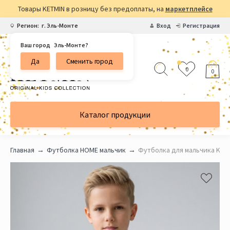
Товары KETMIN в розницу без предоплаты, на
маркетплейсе
Регион:
г. Эль-Монте
Вход
Регистрация
Ваш город
Эль-Монте?
Да
Сменить город
0
0
Каталог продукции
Главная
Футболка HOME мальчик
Футболка для мальчика KET