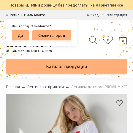
Товары KETMIN в розницу без предоплаты, на
маркетплейсе
Регион:
г. Эль-Монте
Вход
Регистрация
Ваш город
Эль-Монте?
Да
Сменить город
0
0
Каталог продукции
Главная
Леггинсы с принтом
Легинсы детские PREMIUM KETM