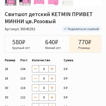
Свитшот детский KETMIN ПРИВЕТ
МИННИ цв.Розовый
Артикул: 30040292
Поделиться ссылкой
580₽
640₽
770₽
Крупный опт
Мелкий опт
Розница
Размер
Рост
Количество
Сумма
28
104
0 ₽
28
110
0 ₽
30
116
0 ₽
30
122
0 ₽