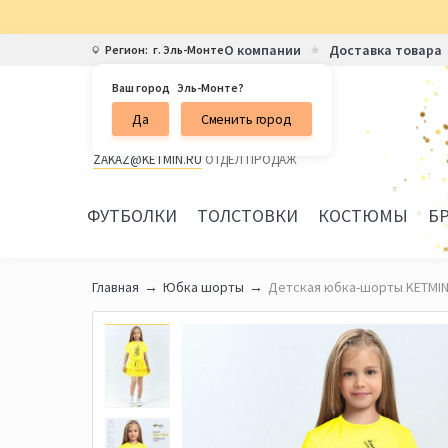
О компании
Доставка товара
Регион:
г. Эль-Монте
Ваш город
Эль-Монте?
Бесплатная горячая линия
Да
Сменить город
8 800 101-50-30
ZAKAZ@KETMIN.RU
ОТДЕЛ ПРОДАЖ
ФУТБОЛКИ
ТОЛСТОВКИ
КОСТЮМЫ
Б
Главная
Юбка шорты
Детская юбка-шорты KETMIN