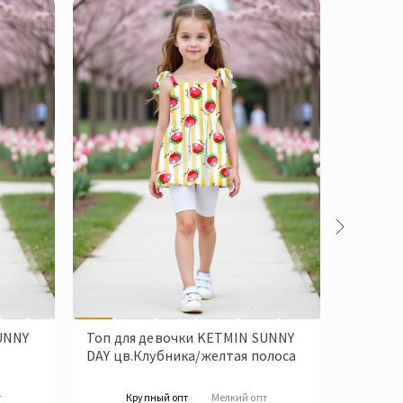
UNNY
Топ для девочки KETMIN SUNNY
Детска
DAY цв.Клубника/желтая полоса
BRIGHT
лайм
т
Крупный опт
Мелкий опт
Кр