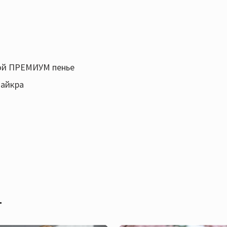
рой ПРЕМИУМ пенье
лайкра
т