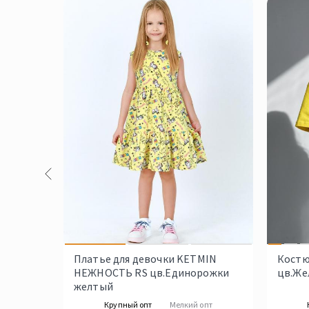
Платье для девочки KETMIN
Кост
НЕЖНОСТЬ RS цв.Единорожки
цв.Же
желтый
Крупный опт
Мелкий опт