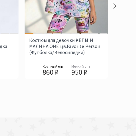
Костюм для девочки KETMIN
Костюм
дка
МАЛИНА ONE цв.Favorite Person
МАЛИНА
(Футболка/Велосипедки)
Фукси 
т
Крупный опт
Мелкий опт
Кр
860 ₽
950 ₽
8