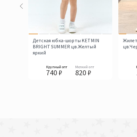
Детская юбка-шорты KETMIN
Жилет
BRIGHT SUMMER цв.Желтый
цв.Че
яркий
Крупный опт
Мелкий опт
740 ₽
820 ₽