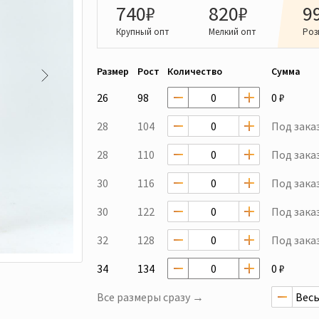
740₽
820₽
9
Крупный опт
Мелкий опт
Роз
Размер
Рост
Количество
Сумма
26
98
0 ₽
28
104
Под зака
28
110
Под зака
30
116
Под зака
30
122
Под зака
32
128
Под зака
34
134
0 ₽
Все размеры сразу →