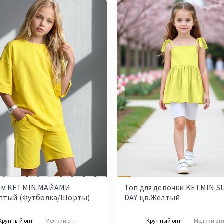
юм KETMIN МАЙАМИ
Топ для девочки KETMIN S
лтый (Футболка/Шорты)
DAY цв.Жёлтый
Крупный опт
Мелкий опт
Крупный опт
Мелкий оп