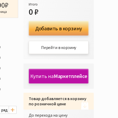
90₽
Итого
0
₽
ница
Добавить в корзину
з
Перейти в корзину
з
з
Купить на
Маркетплейсе
з
з
Товар добавляется в корзину
по розничной цене
До перехода на цену